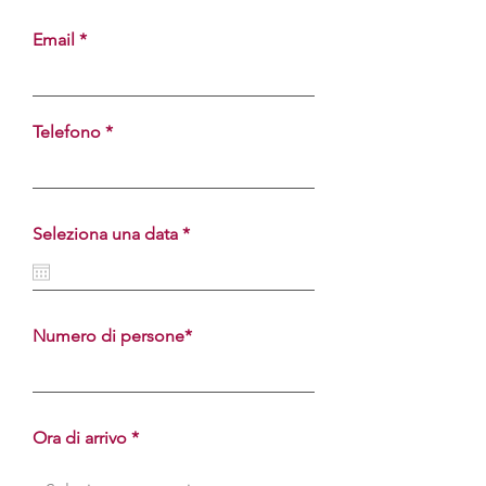
Email
Telefono
r
Seleziona una data
*
e
q
u
i
r
Numero di persone*
e
d
Ora di arrivo